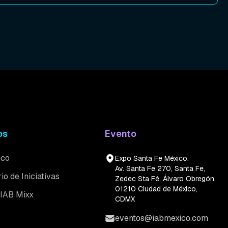
os
Evento
ico
Expo Santa Fe México.
Av. Santa Fe 270, Santa Fe,
io de Iniciativas
Zedec Sta Fé, Álvaro Obregón,
01210 Ciudad de México,
 IAB Mixx
CDMX
eventos@iabmexico.com