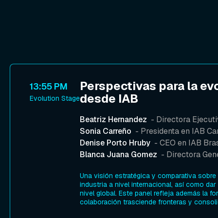
Perspectivas para la evo
13:55 PM
desde IAB
Evolution Stage
Beatriz Hernandez
- Directora Ejecut
Sonia Carreño
- Presidenta en IAB C
Denise Porto Hruby
- CEO en IAB Bras
Blanca Juana Gomez
- Directora Gen
Una visión estratégica y comparativa sobre
industria a nivel internacional, así como dar
nivel global. Este panel refleja además la f
colaboración trasciende fronteras y consol