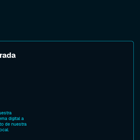
irada
uestra
ema digital a
cto de nuestra
ocal.