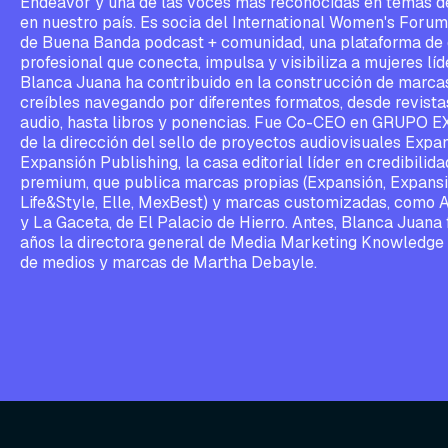
Endeavor y una de las voces más reconocidas en temas 
en nuestro país. Es socia del International Women's Forum
de Buena Banda podcast + comunidad, una plataforma de 
profesional que conecta, impulsa y visibiliza a mujeres lí
Blanca Juana ha contribuido en la construcción de marca
creíbles navegando por diferentes formatos, desde revistas,
audio, hasta libros y ponencias. Fue Co-CEO en GRUPO 
de la dirección del sello de proyectos audiovisuales Expa
Expansión Publishing, la casa editorial líder en credibilid
premium, que publica marcas propias (Expansión, Expansió
Life&Style, Elle, MexBest) y marcas customizadas, como A
y La Gaceta, de El Palacio de Hierro. Antes, Blanca Juana
años la directora general de Media Marketing Knowledge
de medios y marcas de Martha Debayle.