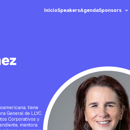
Inicio
Speakers
Agenda
Sponsors
mez
roamericana, tiene
ora General de LLYC
tos Corporativos y
endiente, mentora