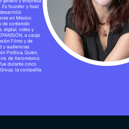
de género y empresa
. Es founder y host
desarrollo
deres en México.
s de contenido
 digital, video y
EXPANSIÓN, a cargo
nsión Films y de
ad y audiencias
n Política, Quién,
ire, de Aeroméxico,
 fue durante cinco
 Group, la compañía