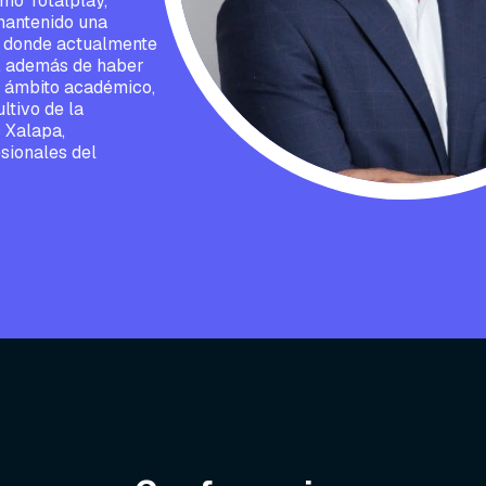
mo Totalplay,
mantenido una
, donde actualmente
, además de haber
el ámbito académico,
ltivo de la
 Xalapa,
sionales del