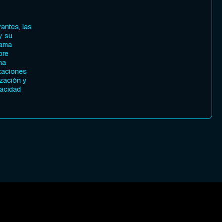
antes, las
y su
rama
bre
na
izaciones
zación y
pacidad