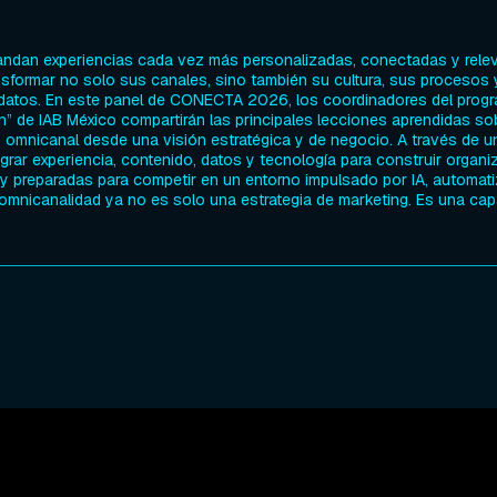
dan experiencias cada vez más personalizadas, conectadas y relev
nsformar no solo sus canales, sino también su cultura, sus procesos 
datos. En este panel de CONECTA 2026, los coordinadores del prog
n” de IAB México compartirán las principales lecciones aprendidas so
ón omnicanal desde una visión estratégica y de negocio. A través de u
rar experiencia, contenido, datos y tecnología para construir organ
y preparadas para competir en un entorno impulsado por IA, automati
omnicanalidad ya no es solo una estrategia de marketing. Es una ca